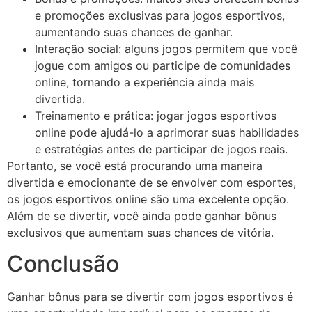
e promoções exclusivas para jogos esportivos,
aumentando suas chances de ganhar.
Interação social: alguns jogos permitem que você
jogue com amigos ou participe de comunidades
online, tornando a experiência ainda mais
divertida.
Treinamento e prática: jogar jogos esportivos
online pode ajudá-lo a aprimorar suas habilidades
e estratégias antes de participar de jogos reais.
Portanto, se você está procurando uma maneira
divertida e emocionante de se envolver com esportes,
os jogos esportivos online são uma excelente opção.
Além de se divertir, você ainda pode ganhar bônus
exclusivos que aumentam suas chances de vitória.
Conclusão
Ganhar bônus para se divertir com jogos esportivos é