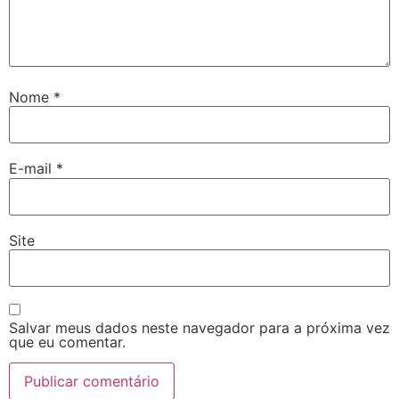
Nome
*
E-mail
*
Site
Salvar meus dados neste navegador para a próxima vez
que eu comentar.