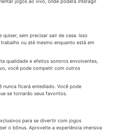
entar jogos ao vivo, onde poderá interagir
quiser, sem precisar sair de casa. Isso
no trabalho ou até mesmo enquanto está em
lta qualidade e efeitos sonoros envolventes,
vivo, você pode competir com outros
ê nunca ficará entediado. Você pode
ue se tornarão seus favoritos.
xclusivos para se divertir com jogos
ber o bônus. Aproveite a experiência imersiva