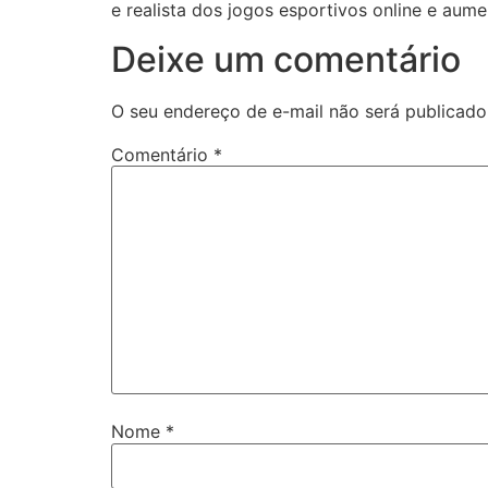
e realista dos jogos esportivos online e aum
Deixe um comentário
O seu endereço de e-mail não será publicado
Comentário
*
Nome
*