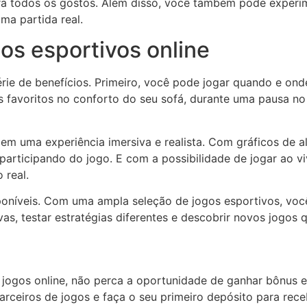
ra todos os gostos. Além disso, você também pode experim
ma partida real.
gos esportivos online
ie de benefícios. Primeiro, você pode jogar quando e onde 
os favoritos no conforto do seu sofá, durante uma pausa 
cem uma experiência imersiva e realista. Com gráficos de a
 participando do jogo. E com a possibilidade de jogar ao 
 real.
poníveis. Com uma ampla seleção de jogos esportivos, voc
s, testar estratégias diferentes e descobrir novos jogos q
 jogos online, não perca a oportunidade de ganhar bônus e
ceiros de jogos e faça o seu primeiro depósito para rece